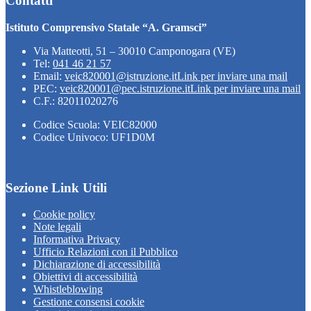
Contatti
Istituto Comprensivo Statale “A. Gramsci”
Via Matteotti, 51 – 30010 Camponogara (VE)
Tel:
041 46 21 57
Email:
veic820001@istruzione.it
Link per inviare una mail
PEC:
veic820001@pec.istruzione.it
Link per inviare una mail
C.F.: 82011020276
Codice Scuola: VEIC82000
Codice Univoco: UF1D0M
Sezione Link Utili
Cookie policy
Note legali
Informativa Privacy
Ufficio Relazioni con il Pubblico
Dichiarazione di accessibilità
Obiettivi di accessibilità
Whistleblowing
Gestione consensi cookie