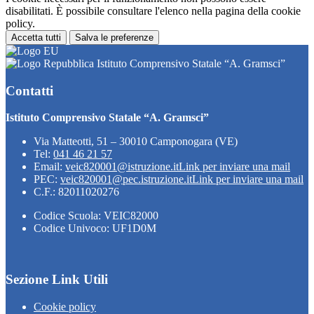
disabilitati. È possibile consultare l'elenco nella pagina della cookie
policy.
Accetta tutti
Salva le preferenze
Istituto Comprensivo Statale “A. Gramsci”
Contatti
Istituto Comprensivo Statale “A. Gramsci”
Via Matteotti, 51 – 30010 Camponogara (VE)
Tel:
041 46 21 57
Email:
veic820001@istruzione.it
Link per inviare una mail
PEC:
veic820001@pec.istruzione.it
Link per inviare una mail
C.F.: 82011020276
Codice Scuola: VEIC82000
Codice Univoco: UF1D0M
Sezione Link Utili
Cookie policy