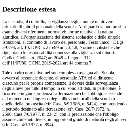
Descrizione estesa
La custodia, il controllo, la vigilanza degli alunni è un dovere
primario di tutto il personale della scuola. Al riguardo vanno presi in
esame diversi riferimenti normativi: norme relative alla natura
giuridica, all’organizzazione del sistema scolastico e delle singole
Istituzioni, al contratto di lavoro del personale . Testo unico - DLgs
297/94, art. 10; DPR n. 275/99 artt. 3,4,8; Norme civilistiche che
riguardano le responsabilità connesse alla vigilanza sui minori-
Codice Civile: art. 2047; art 2048 – Legge n.312
dell’11/07/80. CCNL 2019-2021 art 44 comma 7.
Tale quadro normativo nel suo complesso assegna alla Scuola,
ovvero al personale docente, al personale ATA ed al dirigente,
ciascuno per le proprie competenze, il dovere della sorveglianza
degli allievi per tutto il tempo in cui sono affidati. In particolare, è
ricorrente in giurisprudenza l'affermazione che l'obbligo si estende
dal momento dell'ingresso degli allievi nei locali della scuola a
quello della loro uscita (cfr. Cass. 5/9/1986, n. 5424), comprendendo
il periodo destinato alla ricreazione (cfr. Cass. 28/7/1972, n.
2590; Cass.7/6/1977, n. 2342), con la precisazione che l'obbligo
assume contenuti diversi in rapporto al grado di maturità degli allievi
(cfr. Cass. 4/3/1977, n. 894).