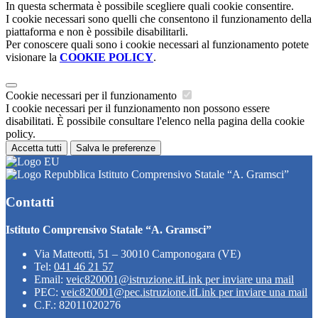
In questa schermata è possibile scegliere quali cookie consentire.
I cookie necessari sono quelli che consentono il funzionamento della
piattaforma e non è possibile disabilitarli.
Per conoscere quali sono i cookie necessari al funzionamento potete
visionare la
COOKIE POLICY
.
Cookie necessari per il funzionamento
I cookie necessari per il funzionamento non possono essere
disabilitati. È possibile consultare l'elenco nella pagina della cookie
policy.
Accetta tutti
Salva le preferenze
Istituto Comprensivo Statale “A. Gramsci”
Contatti
Istituto Comprensivo Statale “A. Gramsci”
Via Matteotti, 51 – 30010 Camponogara (VE)
Tel:
041 46 21 57
Email:
veic820001@istruzione.it
Link per inviare una mail
PEC:
veic820001@pec.istruzione.it
Link per inviare una mail
C.F.: 82011020276