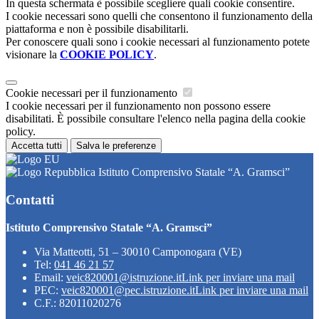
In questa schermata è possibile scegliere quali cookie consentire.
I cookie necessari sono quelli che consentono il funzionamento della
piattaforma e non è possibile disabilitarli.
Per conoscere quali sono i cookie necessari al funzionamento potete
visionare la
COOKIE POLICY
.
Cookie necessari per il funzionamento
I cookie necessari per il funzionamento non possono essere
disabilitati. È possibile consultare l'elenco nella pagina della cookie
policy.
Accetta tutti
Salva le preferenze
Istituto Comprensivo Statale “A. Gramsci”
Contatti
Istituto Comprensivo Statale “A. Gramsci”
Via Matteotti, 51 – 30010 Camponogara (VE)
Tel:
041 46 21 57
Email:
veic820001@istruzione.it
Link per inviare una mail
PEC:
veic820001@pec.istruzione.it
Link per inviare una mail
C.F.: 82011020276