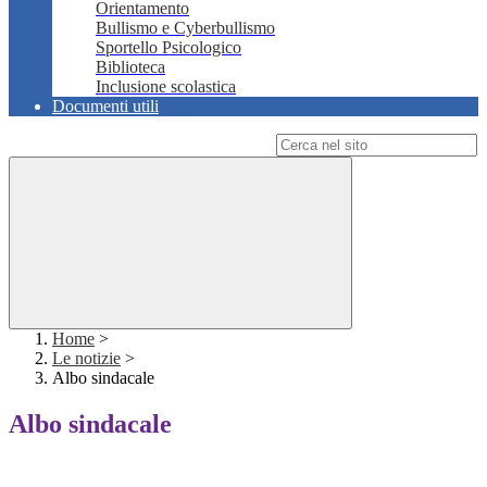
Orientamento
Bullismo e Cyberbullismo
Sportello Psicologico
Biblioteca
Inclusione scolastica
Documenti utili
Campo di ricerca per le pagine del sito
Home
>
Le notizie
>
Albo sindacale
Albo sindacale