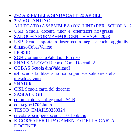
292 ASSEMBLEA SINDACALE 20 APRILE
292 VOLANTINO
ALLEGATO+ASSEMBLEA+ON+LINE+PER+SCUOLA+20
USB+Scuola+docenti+tutor+e+orientatori+no+grazie
SADOC+INFORMA+I+DOCENTI+-+N.+1-2023
USB+Scuola+sportello+inserimento+negli+elenchi+aggiuntiv
8marzoCobasVeneto
FENSIR
SGB ComunicatoValditara_Firenze
SNALS NUOVO Ricorso Carta Docenti_2
COBAS Scuola dimValditaraI
usb-scuola-lantifascismo-non-si-punisce-solidarieta-alla-
preside-savino
SNADIR
CISL Scuola carta del docente
SASFAL CGIL
comunicato_salariregionali_SGB
convegno17febbraio
TESTO_EMAIL50250324
circolare_sciopero_scuola_10_febbraio
RICORSO PER IL PAGAMENTO DELLA CARTA
DOCENTE