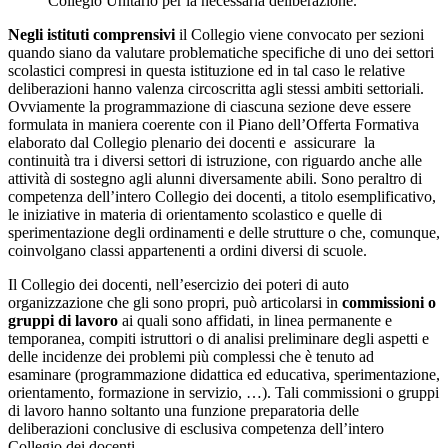
Collegio Unitario per la necessaria deliberazione.
Negli istituti comprensivi
il Collegio viene convocato per sezioni
quando siano da valutare problematiche specifiche di uno dei settori
scolastici compresi in questa istituzione ed in tal caso le relative
deliberazioni hanno valenza circoscritta agli stessi ambiti settoriali.
Ovviamente la programmazione di ciascuna sezione deve essere
formulata in maniera coerente con il Piano dell’Offerta Formativa
elaborato dal Collegio plenario dei docenti e assicurare la
continuità tra i diversi settori di istruzione, con riguardo anche alle
attività di sostegno agli alunni diversamente abili. Sono peraltro di
competenza dell’intero Collegio dei docenti, a titolo esemplificativo,
le iniziative in materia di orientamento scolastico e quelle di
sperimentazione degli ordinamenti e delle strutture o che, comunque,
coinvolgano classi appartenenti a ordini diversi di scuole.
Il Collegio dei docenti, nell’esercizio dei poteri di auto
organizzazione che gli sono propri, può articolarsi in
commissioni o
gruppi di lavoro
ai quali sono affidati, in linea permanente e
temporanea, compiti istruttori o di analisi preliminare degli aspetti e
delle incidenze dei problemi più complessi che è tenuto ad
esaminare (programmazione didattica ed educativa, sperimentazione,
orientamento, formazione in servizio, …). Tali commissioni o gruppi
di lavoro hanno soltanto una funzione preparatoria delle
deliberazioni conclusive di esclusiva competenza dell’intero
Collegio dei docenti.