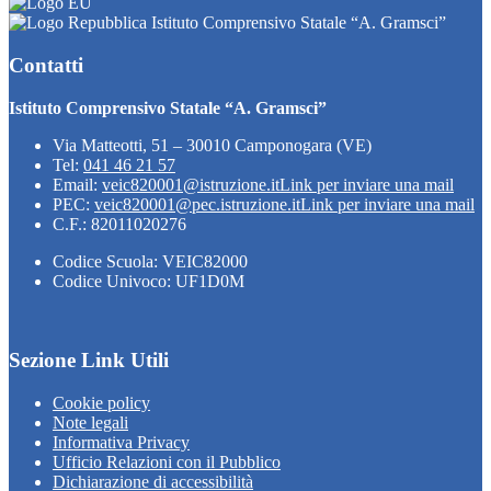
Istituto Comprensivo Statale “A. Gramsci”
Contatti
Istituto Comprensivo Statale “A. Gramsci”
Via Matteotti, 51 – 30010 Camponogara (VE)
Tel:
041 46 21 57
Email:
veic820001@istruzione.it
Link per inviare una mail
PEC:
veic820001@pec.istruzione.it
Link per inviare una mail
C.F.: 82011020276
Codice Scuola: VEIC82000
Codice Univoco: UF1D0M
Sezione Link Utili
Cookie policy
Note legali
Informativa Privacy
Ufficio Relazioni con il Pubblico
Dichiarazione di accessibilità