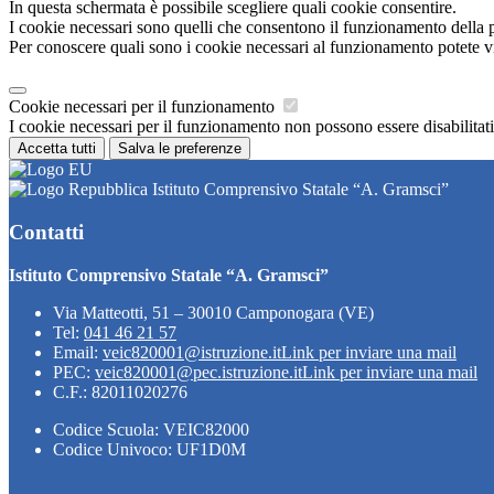
In questa schermata è possibile scegliere quali cookie consentire.
I cookie necessari sono quelli che consentono il funzionamento della pi
Per conoscere quali sono i cookie necessari al funzionamento potete v
Cookie necessari per il funzionamento
I cookie necessari per il funzionamento non possono essere disabilitati.
Accetta tutti
Salva le preferenze
Istituto Comprensivo Statale “A. Gramsci”
Contatti
Istituto Comprensivo Statale “A. Gramsci”
Via Matteotti, 51 – 30010 Camponogara (VE)
Tel:
041 46 21 57
Email:
veic820001@istruzione.it
Link per inviare una mail
PEC:
veic820001@pec.istruzione.it
Link per inviare una mail
C.F.: 82011020276
Codice Scuola: VEIC82000
Codice Univoco: UF1D0M