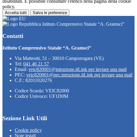
disabilitati. È possibile consultare l'elenco nella pagina della cookie
policy.
Accetta tutti
Salva le preferenze
Istituto Comprensivo Statale “A. Gramsci”
Contatti
Istituto Comprensivo Statale “A. Gramsci”
Via Matteotti, 51 – 30010 Camponogara (VE)
Tel:
041 46 21 57
Email:
veic820001@istruzione.it
Link per inviare una mail
PEC:
veic820001@pec.istruzione.it
Link per inviare una mail
C.F.: 82011020276
Codice Scuola: VEIC82000
Codice Univoco: UF1D0M
Sezione Link Utili
Cookie policy
Note legali