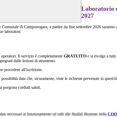
Laboratorio e
2027
e Comunale di Camponogara, a partire da fine settembre 2026 saranno at
ue laboratori:
e operatori. Il servizio è completamente
GRATUITO
e si rivolge a tutt
mpegnati dalle lezioni di strumento.
e procedere all'iscrizione.
ossibilità data che, sicuramente, viste le richieste pervenute in quest'
i porgono cordiali saluti.
kie necessari al funzionamento ed utili alle finalità illustrate nella
COO