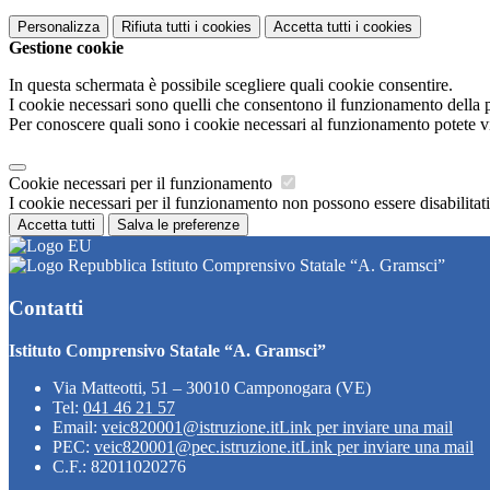
Personalizza
Rifiuta tutti
i cookies
Accetta tutti
i cookies
Gestione cookie
In questa schermata è possibile scegliere quali cookie consentire.
I cookie necessari sono quelli che consentono il funzionamento della pi
Per conoscere quali sono i cookie necessari al funzionamento potete v
Cookie necessari per il funzionamento
I cookie necessari per il funzionamento non possono essere disabilitati.
Accetta tutti
Salva le preferenze
Istituto Comprensivo Statale “A. Gramsci”
Contatti
Istituto Comprensivo Statale “A. Gramsci”
Via Matteotti, 51 – 30010 Camponogara (VE)
Tel:
041 46 21 57
Email:
veic820001@istruzione.it
Link per inviare una mail
PEC:
veic820001@pec.istruzione.it
Link per inviare una mail
C.F.: 82011020276