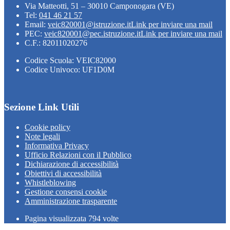
Via Matteotti, 51 – 30010 Camponogara (VE)
Tel:
041 46 21 57
Email:
veic820001@istruzione.it
Link per inviare una mail
PEC:
veic820001@pec.istruzione.it
Link per inviare una mail
C.F.: 82011020276
Codice Scuola: VEIC82000
Codice Univoco: UF1D0M
Sezione Link Utili
Cookie policy
Note legali
Informativa Privacy
Ufficio Relazioni con il Pubblico
Dichiarazione di accessibilità
Obiettivi di accessibilità
Whistleblowing
Gestione consensi cookie
Amministrazione trasparente
Pagina visualizzata
794
volte