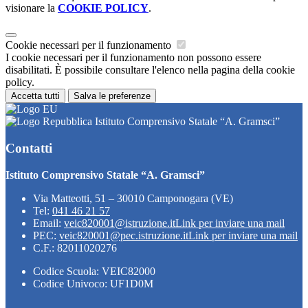
visionare la
COOKIE POLICY
.
Cookie necessari per il funzionamento
I cookie necessari per il funzionamento non possono essere
disabilitati. È possibile consultare l'elenco nella pagina della cookie
policy.
Accetta tutti
Salva le preferenze
Istituto Comprensivo Statale “A. Gramsci”
Contatti
Istituto Comprensivo Statale “A. Gramsci”
Via Matteotti, 51 – 30010 Camponogara (VE)
Tel:
041 46 21 57
Email:
veic820001@istruzione.it
Link per inviare una mail
PEC:
veic820001@pec.istruzione.it
Link per inviare una mail
C.F.: 82011020276
Codice Scuola: VEIC82000
Codice Univoco: UF1D0M