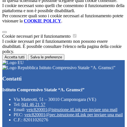
In questa schermata è possibile scegliere quali cookie consentire.
I cookie necessari sono quelli che consentono il funzionamento della
piattaforma e non è possibile disabilitarli.
Per conoscere quali sono i cookie necessari al funzionamento potete
visionare la
COOKIE POLICY
.
Cookie necessari per il funzionamento
I cookie necessari per il funzionamento non possono essere
disabilitati. È possibile consultare l'elenco nella pagina della cookie
policy.
Accetta tutti
Salva le preferenze
Istituto Comprensivo Statale “A. Gramsci”
Contatti
Istituto Comprensivo Statale “A. Gramsci”
Via Matteotti, 51 – 30010 Camponogara (VE)
Tel:
041 46 21 57
Email:
veic820001@istruzione.it
Link per inviare una mail
PEC:
veic820001@pec.istruzione.it
Link per inviare una mail
C.F.: 82011020276