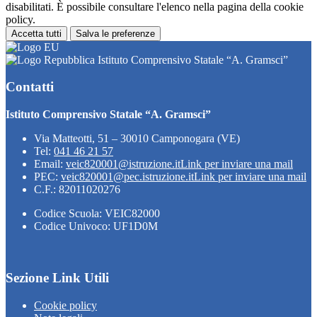
disabilitati. È possibile consultare l'elenco nella pagina della cookie
policy.
Accetta tutti
Salva le preferenze
Istituto Comprensivo Statale “A. Gramsci”
Contatti
Istituto Comprensivo Statale “A. Gramsci”
Via Matteotti, 51 – 30010 Camponogara (VE)
Tel:
041 46 21 57
Email:
veic820001@istruzione.it
Link per inviare una mail
PEC:
veic820001@pec.istruzione.it
Link per inviare una mail
C.F.: 82011020276
Codice Scuola: VEIC82000
Codice Univoco: UF1D0M
Sezione Link Utili
Cookie policy