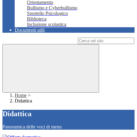
Orientamento
Bullismo e Cyberbullismo
Sportello Psicologico
Biblioteca
Inclusione scolastica
Documenti utili
Campo di ricerca per le pagine del sito
Home
>
Didattica
Didattica
Panoramica delle voci di menu