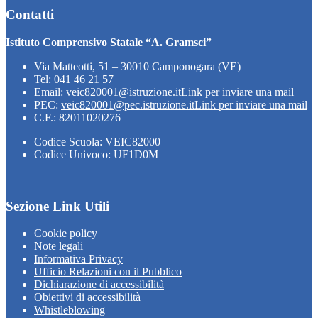
Contatti
Istituto Comprensivo Statale “A. Gramsci”
Via Matteotti, 51 – 30010 Camponogara (VE)
Tel:
041 46 21 57
Email:
veic820001@istruzione.it
Link per inviare una mail
PEC:
veic820001@pec.istruzione.it
Link per inviare una mail
C.F.: 82011020276
Codice Scuola: VEIC82000
Codice Univoco: UF1D0M
Sezione Link Utili
Cookie policy
Note legali
Informativa Privacy
Ufficio Relazioni con il Pubblico
Dichiarazione di accessibilità
Obiettivi di accessibilità
Whistleblowing