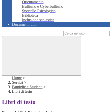
Orientamento
Bullismo e Cyberbullismo
Sportello Psicologico
Biblioteca
Inclusione scolastica
Documenti utili
Campo di ricerca per le pagine del sito
Home
>
Servizi
>
Famiglie e Studenti
>
Libri di testo
Libri di testo