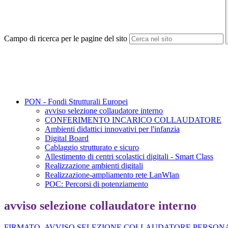
Campo di ricerca per le pagine del sito
PON - Fondi Strutturali Europei
avviso selezione collaudatore interno
CONFERIMENTO INCARICO COLLAUDATORE
Ambienti didattici innovativi per l'infanzia
Digital Board
Cablaggio strutturato e sicuro
Allestimento di centri scolastici digitali - Smart Class
Realizzazione ambienti digitali
Realizzazione-ampliamento rete LanWlan
POC: Percorsi di potenziamento
avviso selezione collaudatore interno
FIRMATO_AVVISO SELEZIONE COLLAUDATORE PERSONA