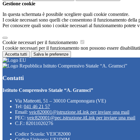
Gestione cookie
In questa schermata è possibile scegliere quali cookie consentire.
I cookie necessari sono quelli che consentono il funzionamento della pi
Per conoscere quali sono i cookie necessari al funzionamento potete v
Cookie necessari per il funzionamento
I cookie necessari per il funzionamento non possono essere disabilitati.
Accetta tutti
Salva le preferenze
Istituto Comprensivo Statale “A. Gramsci”
Contatti
Istituto Comprensivo Statale “A. Gramsci”
Via Matteotti, 51 – 30010 Camponogara (VE)
Tel:
041 46 21 57
Email:
veic820001@istruzione.it
Link per inviare una mail
PEC:
veic820001@pec.istruzione.it
Link per inviare una mail
C.F.: 82011020276
Codice Scuola: VEIC82000
Codice Univoco: UF1D0M