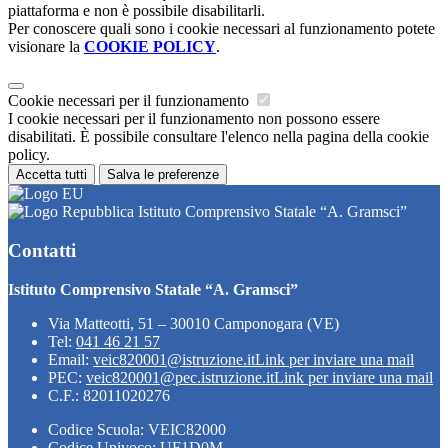
piattaforma e non è possibile disabilitarli.
Per conoscere quali sono i cookie necessari al funzionamento potete
visionare la
COOKIE POLICY
.
Cookie necessari per il funzionamento
I cookie necessari per il funzionamento non possono essere
disabilitati. È possibile consultare l'elenco nella pagina della cookie
policy.
Accetta tutti
Salva le preferenze
Istituto Comprensivo Statale “A. Gramsci”
Contatti
Istituto Comprensivo Statale “A. Gramsci”
Via Matteotti, 51 – 30010 Camponogara (VE)
Tel:
041 46 21 57
Email:
veic820001@istruzione.it
Link per inviare una mail
PEC:
veic820001@pec.istruzione.it
Link per inviare una mail
C.F.: 82011020276
Codice Scuola: VEIC82000
Codice Univoco: UF1D0M