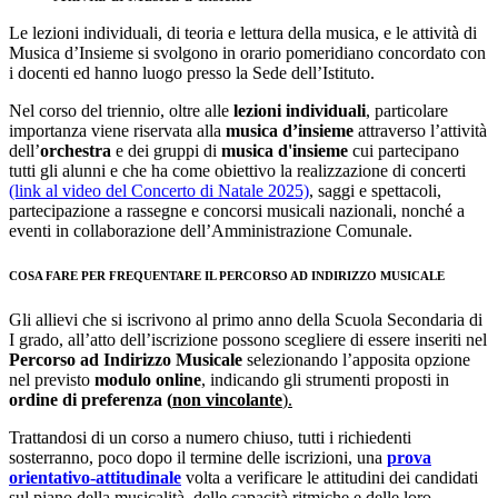
Le lezioni individuali, di teoria e lettura della musica, e le attività di
Musica d’Insieme si svolgono in orario pomeridiano concordato con
i docenti ed hanno luogo presso la Sede dell’Istituto.
Nel corso del triennio, oltre alle
lezioni individuali
, particolare
importanza viene riservata alla
musica d’insieme
attraverso l’attività
dell’
orchestra
e dei gruppi di
musica d'insieme
cui partecipano
tutti gli alunni e che ha come obiettivo la realizzazione di concerti
(link al video del Concerto di Natale 2025)
, saggi e spettacoli,
partecipazione a rassegne e concorsi musicali nazionali, nonché a
eventi in collaborazione dell’Amministrazione Comunale.
COSA FARE PER FREQUENTARE IL PERCORSO AD INDIRIZZO MUSICALE
Gli allievi che si iscrivono al primo anno della Scuola Secondaria di
I grado, all’atto dell’iscrizione possono scegliere di essere inseriti nel
Percorso ad Indirizzo Musicale
selezionando l’apposita opzione
nel previsto
modulo online
, indicando gli strumenti proposti in
ordine di
preferenza (
non vincolante
).
Trattandosi di un corso a numero chiuso, tutti i richiedenti
sosterranno, poco dopo il termine delle iscrizioni, una
prova
orientativo-attitudinale
volta a verificare le attitudini dei candidati
sul piano della musicalità, delle capacità ritmiche e delle loro