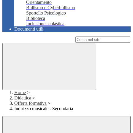
Orientamento
Bullismo e Cyberbullismo
Sportello Psicologico
Biblioteca
Inclusione scolastica
Documenti utili
Campo di ricerca per le pagine del sito
Home
>
Didattica
>
Offerta formativa
>
Indirizzo musicale - Secondaria