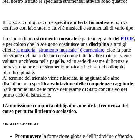
Nel nostro Istituto le specialità strumentali attivate sono quattro:
Il corso si configura come
specifica offerta formativa
e non va
confuso con laboratori o attività musicali e strumentali di vario tipo.
Lo studio di uno
strumento musicale
è parte integrante del
PTOF
,
e per coloro che lo scelgono costituisce una
disciplina
a tutti gli
effetti:
la materia “strumento musicale” è curriculare
, cioè fa parte
integrante del piano di studi così come tutte le altre materie, viene
valutata anch’essa nella pagella, ed in sede di esame di licenza è
prevista una prova di strumento musicale inclusa nel colloquio
pluridisciplinare.
Al termine del triennio viene rilasciata, in aggiunta alle altre
discipline, una specifica
valutazione delle competenze raggiunte
.
Sarà dunque una delle prove dell’esame di Stato conclusivo del
primo ciclo di istruzione.
L’ammissione comporta obbligatoriamente la frequenza del
corso per tutto il triennio scolastico.
FINALITA’ GENERALI
Promuovere
la formazione globale dell’individuo offrendo,