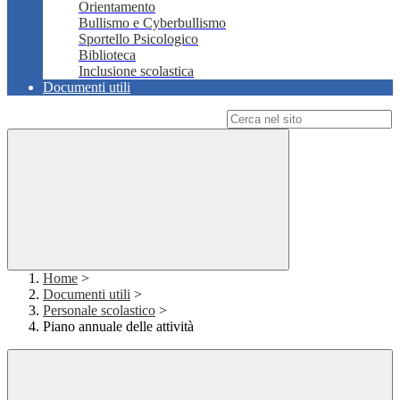
Orientamento
Bullismo e Cyberbullismo
Sportello Psicologico
Biblioteca
Inclusione scolastica
Documenti utili
Campo di ricerca per le pagine del sito
Home
>
Documenti utili
>
Personale scolastico
>
Piano annuale delle attività