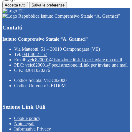
Accetta tutti
Salva le preferenze
Istituto Comprensivo Statale “A. Gramsci”
Contatti
Istituto Comprensivo Statale “A. Gramsci”
Via Matteotti, 51 – 30010 Camponogara (VE)
Tel:
041 46 21 57
Email:
veic820001@istruzione.it
Link per inviare una mail
PEC:
veic820001@pec.istruzione.it
Link per inviare una mail
C.F.: 82011020276
Codice Scuola: VEIC82000
Codice Univoco: UF1D0M
Sezione Link Utili
Cookie policy
Note legali
Informativa Privacy