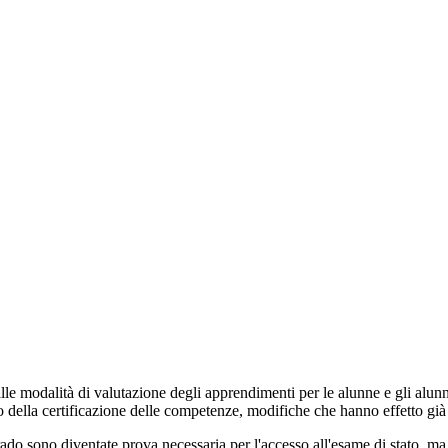
alle modalità di valutazione degli apprendimenti per le alunne e gli alu
cio della certificazione delle competenze, modifiche che hanno effetto già
rado sono diventate prova necessaria per l'accesso all'esame di stato, ma