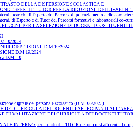
ONTRASTO DELLA DISPERSIONE SCOLASTICA E
NE ESPERTI E TUTOR PER LA RIDUZIONE DEI DIVARI NE
interni incarichi di Esperto dei Percorsi di potenziamento delle compete
terni, di Esperto e di Tutor dei Percorsi formativi e laboratoriali co-cur
 DEL CCNL PER LA SELEZIONE DI DOCENTI COSTITUENTI 
SI
M.19/2024
NRR DISPERSIONE D.M.19/2024
ERSIONE D.M.19/2024
tica D.M. 19
nsizione digitale del personale scolastico (D.M. 66/2023)
 DEI CURRICULA DEI DOCENTI PARTECIPANTI ALL’AREA
E DI VALUTAZIONE DEI CURRICULA DEI DOCENTI TUTOR
ERNO per il ruolo di TUTOR nei percorsi afferenti al progetto - 