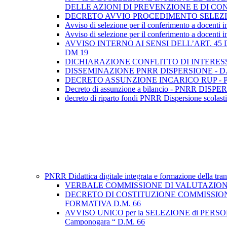
DELLE AZIONI DI PREVENZIONE E DI C
DECRETO AVVIO PROCEDIMENTO SELEZIO
Avviso di selezione per il conferimento a docenti 
Avviso di selezione per il conferimento a docenti in
AVVISO INTERNO AI SENSI DELL’ART. 45
DM 19
DICHIARAZIONE CONFLITTO DI INTERES
DISSEMINAZIONE PNRR DISPERSIONE - D.
DECRETO ASSUNZIONE INCARICO RUP - P
Decreto di assunzione a bilancio - PNRR DISP
decreto di riparto fondi PNRR Dispersione scolas
PNRR Didattica digitale integrata e formazione della tra
VERBALE COMMISSIONE DI VALUTAZIONE
DECRETO DI COSTITUZIONE COMMISSION
FORMATIVA D.M. 66
AVVISO UNICO per la SELEZIONE di PERSONALE INT
Camponogara “ D.M. 66