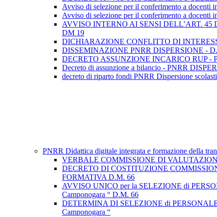
Avviso di selezione per il conferimento a docenti 
Avviso di selezione per il conferimento a docenti in
AVVISO INTERNO AI SENSI DELL’ART. 45
DM 19
DICHIARAZIONE CONFLITTO DI INTERES
DISSEMINAZIONE PNRR DISPERSIONE - D.
DECRETO ASSUNZIONE INCARICO RUP - P
Decreto di assunzione a bilancio - PNRR DISP
decreto di riparto fondi PNRR Dispersione scolas
PNRR Didattica digitale integrata e formazione della tra
VERBALE COMMISSIONE DI VALUTAZIONE
DECRETO DI COSTITUZIONE COMMISSION
FORMATIVA D.M. 66
AVVISO UNICO per la SELEZIONE di PERSONALE INT
Camponogara “ D.M. 66
DETERMINA DI SELEZIONE di PERSONALE INTERNO
Camponogara “