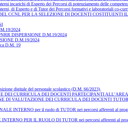
interni incarichi di Esperto dei Percorsi di potenziamento delle compete
terni, di Esperto e di Tutor dei Percorsi formativi e laboratoriali co-cur
 DEL CCNL PER LA SELEZIONE DI DOCENTI COSTITUENTI 
SI
M.19/2024
NRR DISPERSIONE D.M.19/2024
ERSIONE D.M.19/2024
tica D.M. 19
nsizione digitale del personale scolastico (D.M. 66/2023)
 DEI CURRICULA DEI DOCENTI PARTECIPANTI ALL’AREA
E DI VALUTAZIONE DEI CURRICULA DEI DOCENTI TUTOR
ERNO per il ruolo di TUTOR nei percorsi afferenti al progetto - 
 PER IL RUOLO DI TUTOR nei percorsi afferenti al progetto - Ti