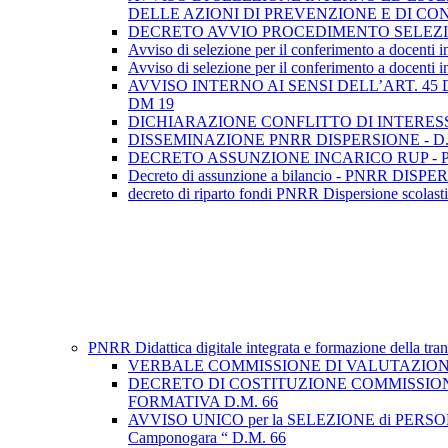
DELLE AZIONI DI PREVENZIONE E DI C
DECRETO AVVIO PROCEDIMENTO SELEZIO
Avviso di selezione per il conferimento a docenti 
Avviso di selezione per il conferimento a docenti in
AVVISO INTERNO AI SENSI DELL’ART. 45
DM 19
DICHIARAZIONE CONFLITTO DI INTERES
DISSEMINAZIONE PNRR DISPERSIONE - D.
DECRETO ASSUNZIONE INCARICO RUP - P
Decreto di assunzione a bilancio - PNRR DISP
decreto di riparto fondi PNRR Dispersione scolas
PNRR Didattica digitale integrata e formazione della tra
VERBALE COMMISSIONE DI VALUTAZIONE
DECRETO DI COSTITUZIONE COMMISSION
FORMATIVA D.M. 66
AVVISO UNICO per la SELEZIONE di PERSONALE INT
Camponogara “ D.M. 66