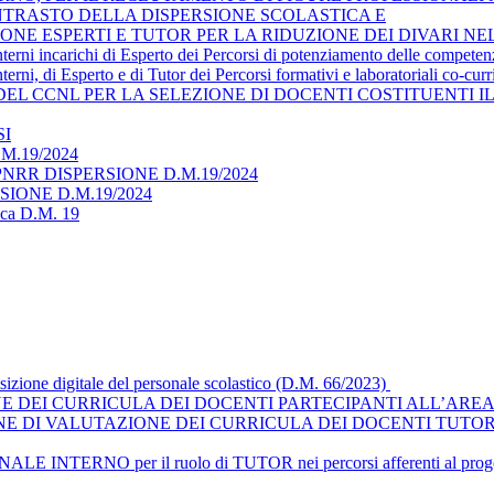
ONTRASTO DELLA DISPERSIONE SCOLASTICA E
NE ESPERTI E TUTOR PER LA RIDUZIONE DEI DIVARI NE
interni incarichi di Esperto dei Percorsi di potenziamento delle compete
terni, di Esperto e di Tutor dei Percorsi formativi e laboratoriali co-cur
 DEL CCNL PER LA SELEZIONE DI DOCENTI COSTITUENTI 
SI
M.19/2024
NRR DISPERSIONE D.M.19/2024
ERSIONE D.M.19/2024
tica D.M. 19
nsizione digitale del personale scolastico (D.M. 66/2023)
 DEI CURRICULA DEI DOCENTI PARTECIPANTI ALL’AREA
E DI VALUTAZIONE DEI CURRICULA DEI DOCENTI TUTOR
ERNO per il ruolo di TUTOR nei percorsi afferenti al progetto - 