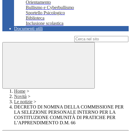
Orientamento
Bullismo e Cyberbullismo
Sportello Psicologico
Biblioteca
Inclusione scolastica
Documenti utili
Campo di ricerca per le pagine del sito
Home
>
Novità
>
Le notizie
>
DECRETO DI NOMINA DELLA COMMISSIONE PER
LA SELEZIONE PERSONALE INTERNO PER LA
COSTITUZIONE COMUNITÀ DI PRATICHE PER
L’APPRENDIMENTO D.M. 66