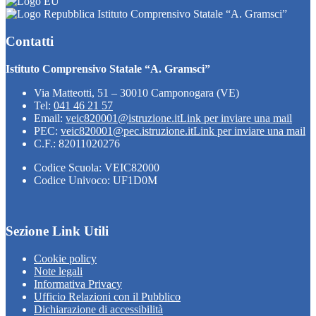
Istituto Comprensivo Statale “A. Gramsci”
Contatti
Istituto Comprensivo Statale “A. Gramsci”
Via Matteotti, 51 – 30010 Camponogara (VE)
Tel:
041 46 21 57
Email:
veic820001@istruzione.it
Link per inviare una mail
PEC:
veic820001@pec.istruzione.it
Link per inviare una mail
C.F.: 82011020276
Codice Scuola: VEIC82000
Codice Univoco: UF1D0M
Sezione Link Utili
Cookie policy
Note legali
Informativa Privacy
Ufficio Relazioni con il Pubblico
Dichiarazione di accessibilità