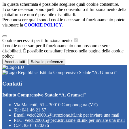
In questa schermata è possibile scegliere quali cookie consentire.
I cookie necessari sono quelli che consentono il funzionamento della
piattaforma e non è possibile disabilitarli.
Per conoscere quali sono i cookie necessari al funzionamento potete
visionare la
COOKIE POLICY
.
Cookie necessari per il funzionamento
I cookie necessari per il funzionamento non possono essere
disabilitati. È possibile consultare l'elenco nella pagina della cookie
policy.
Accetta tutti
Salva le preferenze
Istituto Comprensivo Statale “A. Gramsci”
Contatti
Istituto Comprensivo Statale “A. Gramsci”
Via Matteotti, 51 – 30010 Camponogara (VE)
Tel:
041 46 21 57
Email:
veic820001@istruzione.it
Link per inviare una mail
PEC:
veic820001@pec.istruzione.it
Link per inviare una mail
C.F.: 82011020276