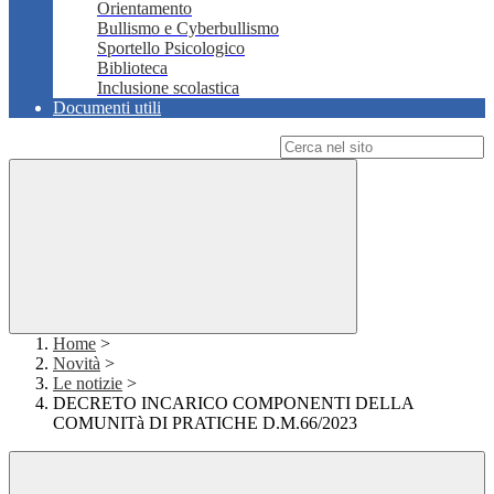
Orientamento
Bullismo e Cyberbullismo
Sportello Psicologico
Biblioteca
Inclusione scolastica
Documenti utili
Campo di ricerca per le pagine del sito
Home
>
Novità
>
Le notizie
>
DECRETO INCARICO COMPONENTI DELLA
COMUNITà DI PRATICHE D.M.66/2023