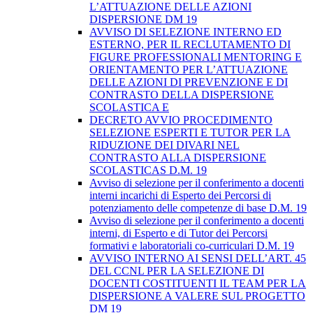
L’ATTUAZIONE DELLE AZIONI
DISPERSIONE DM 19
AVVISO DI SELEZIONE INTERNO ED
ESTERNO, PER IL RECLUTAMENTO DI
FIGURE PROFESSIONALI MENTORING E
ORIENTAMENTO PER L’ATTUAZIONE
DELLE AZIONI DI PREVENZIONE E DI
CONTRASTO DELLA DISPERSIONE
SCOLASTICA E
DECRETO AVVIO PROCEDIMENTO
SELEZIONE ESPERTI E TUTOR PER LA
RIDUZIONE DEI DIVARI NEL
CONTRASTO ALLA DISPERSIONE
SCOLASTICAS D.M. 19
Avviso di selezione per il conferimento a docenti
interni incarichi di Esperto dei Percorsi di
potenziamento delle competenze di base D.M. 19
Avviso di selezione per il conferimento a docenti
interni, di Esperto e di Tutor dei Percorsi
formativi e laboratoriali co-curriculari D.M. 19
AVVISO INTERNO AI SENSI DELL’ART. 45
DEL CCNL PER LA SELEZIONE DI
DOCENTI COSTITUENTI IL TEAM PER LA
DISPERSIONE A VALERE SUL PROGETTO
DM 19