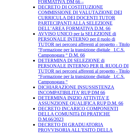
FORMATIVA DM 66 –
DECRETO DI COSTITUZIONE
COMMISSIONE DI VALUTAZIONE DEI
CURRICULA DEI DOCENTI TUTOR
PARTECIPANTI ALLA SELEZIONE
DELL’AREA FORMATIVA D.M. 66
AVVISO UNICO per la SELEZIONE di
PERSONALE INTERNO per il ruolo di
TUTOR nei percorsi afferenti al progetto - Titolo
“Formazione per la transizione digitale _I.C.S.
Camponogara “ D.M. 66
DETERMINA DI SELEZIONE di
PERSONALE INTERNO PER IL RUOLO DI
TUTOR nei percorsi afferenti al progetto - Titolo
“Formazione per la transizione digitale _I.C.S.
Camponogara “
DICHIARAZIONE INSUSSISTENZA
INCOMPATIBILITA’ RUP DM 66
DETERMINA INIZIO ATTIVITA’ E
ASSUNZIONE QUALIFICA RUP D.M. 66
DECRETO INCARICO COMPONENTI
DELLA COMUNITà DI PRATICHE
D.M.66/2023
DECRETO DI GRADUATORIA
PROVVISORIA ALL’ESITO DELLA