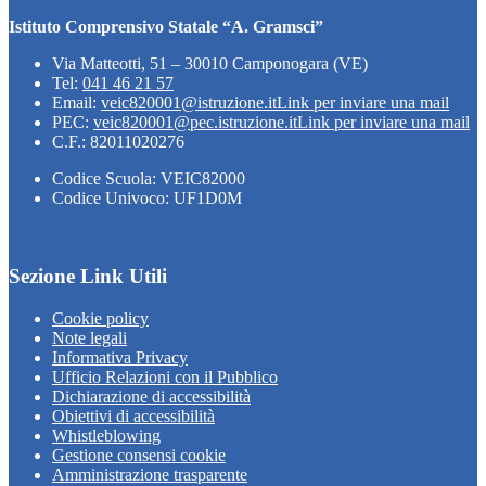
Istituto Comprensivo Statale “A. Gramsci”
Via Matteotti, 51 – 30010 Camponogara (VE)
Tel:
041 46 21 57
Email:
veic820001@istruzione.it
Link per inviare una mail
PEC:
veic820001@pec.istruzione.it
Link per inviare una mail
C.F.: 82011020276
Codice Scuola: VEIC82000
Codice Univoco: UF1D0M
Sezione Link Utili
Cookie policy
Note legali
Informativa Privacy
Ufficio Relazioni con il Pubblico
Dichiarazione di accessibilità
Obiettivi di accessibilità
Whistleblowing
Gestione consensi cookie
Amministrazione trasparente