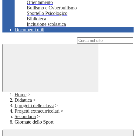
Orientamento
Bullismo e Cyberbullismo
Sportello Psicologico
Biblioteca
Inclusione scolastica
Documenti utili
Campo di ricerca per le pagine del sito
Home
>
Didattica
>
I progetti delle classi
>
Progetti extracurricolari
>
Secondaria
>
Giornate dello Sport