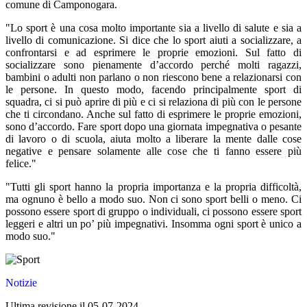
comune di Camponogara.
"Lo sport è una cosa molto importante sia a livello di salute e sia a
livello di comunicazione. Si dice che lo sport aiuti a socializzare, a
confrontarsi e ad esprimere le proprie emozioni. Sul fatto di
socializzare sono pienamente d’accordo perché molti ragazzi,
bambini o adulti non parlano o non riescono bene a relazionarsi con
le persone. In questo modo, facendo principalmente sport di
squadra, ci si può aprire di più e ci si relaziona di più con le persone
che ti circondano.
Anche sul fatto di esprimere le proprie emozioni,
sono d’accordo. Fare sport dopo una giornata impegnativa o pesante
di lavoro o di scuola, aiuta molto a liberare la mente dalle cose
negative e pensare solamente alle cose che ti fanno essere più
felice."
"
Tutti gli sport hanno la propria importanza e la propria difficoltà,
ma ognuno è bello a modo suo. Non ci sono sport belli o meno. Ci
possono essere sport di gruppo o individuali, ci possono essere sport
leggeri e altri un po’ più impegnativi.
Insomma ogni sport è unico a
modo suo."
Notizie
Ultima revisione il 05-07-2024