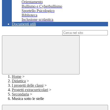
Orientamento
Bullismo e Cyberbullismo
Sportello Psicologico
Biblioteca
Inclusione scolastica
Documenti utili
Campo di ricerca per le pagine del sito
Home
>
Didattica
>
I progetti delle classi
>
Progetti extracurricolari
>
Secondaria
>
Musica sotto le stelle