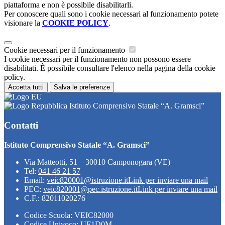
piattaforma e non è possibile disabilitarli.
Per conoscere quali sono i cookie necessari al funzionamento potete
visionare la
COOKIE POLICY
.
Cookie necessari per il funzionamento
I cookie necessari per il funzionamento non possono essere
disabilitati. È possibile consultare l'elenco nella pagina della cookie
policy.
Accetta tutti
Salva le preferenze
Istituto Comprensivo Statale “A. Gramsci”
Contatti
Istituto Comprensivo Statale “A. Gramsci”
Via Matteotti, 51 – 30010 Camponogara (VE)
Tel:
041 46 21 57
Email:
veic820001@istruzione.it
Link per inviare una mail
PEC:
veic820001@pec.istruzione.it
Link per inviare una mail
C.F.: 82011020276
Codice Scuola: VEIC82000
Codice Univoco: UF1D0M