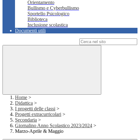
Orientamento
Bullismo e Cyberbullismo
Sportello Psicologico
Biblioteca
Inclusione scolastica
Documenti utili
Campo di ricerca per le pagine del sito
Home
>
Didattica
>
I progetti delle classi
>
Progetti extracurricolari
>
Secondaria
>
Giornalino Anno Scolastico 2023/2024
>
Marzo-Aprile & Maggio