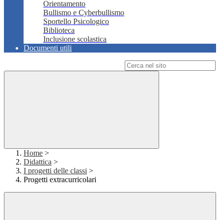
Orientamento
Bullismo e Cyberbullismo
Sportello Psicologico
Biblioteca
Inclusione scolastica
Documenti utili
Campo di ricerca per le pagine del sito
Home
>
Didattica
>
I progetti delle classi
>
Progetti extracurricolari