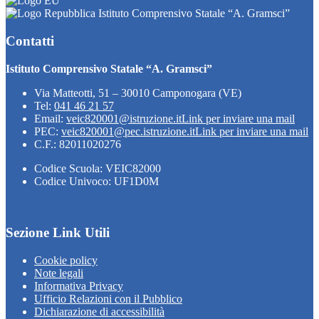
Istituto Comprensivo Statale “A. Gramsci”
Contatti
Istituto Comprensivo Statale “A. Gramsci”
Via Matteotti, 51 – 30010 Camponogara (VE)
Tel:
041 46 21 57
Email:
veic820001@istruzione.it
Link per inviare una mail
PEC:
veic820001@pec.istruzione.it
Link per inviare una mail
C.F.: 82011020276
Codice Scuola: VEIC82000
Codice Univoco: UF1D0M
Sezione Link Utili
Cookie policy
Note legali
Informativa Privacy
Ufficio Relazioni con il Pubblico
Dichiarazione di accessibilità