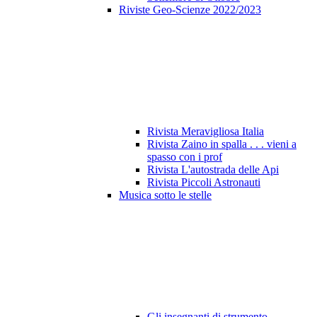
Riviste Geo-Scienze 2022/2023
Rivista Meravigliosa Italia
Rivista Zaino in spalla . . . vieni a
spasso con i prof
Rivista L'autostrada delle Api
Rivista Piccoli Astronauti
Musica sotto le stelle
Gli insegnanti di strumento