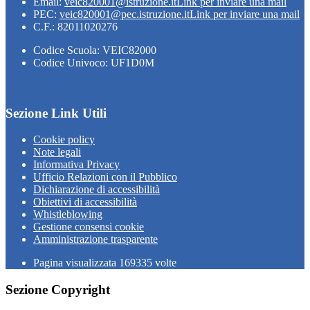
Email:
veic820001@istruzione.it
Link per inviare una mail
PEC:
veic820001@pec.istruzione.it
Link per inviare una mail
C.F.: 82011020276
Codice Scuola: VEIC82000
Codice Univoco: UF1D0M
Sezione Link Utili
Cookie policy
Note legali
Informativa Privacy
Ufficio Relazioni con il Pubblico
Dichiarazione di accessibilità
Obiettivi di accessibilità
Whistleblowing
Gestione consensi cookie
Amministrazione trasparente
Pagina visualizzata
169335
volte
Sezione Copyright