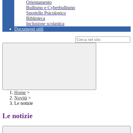
Orientamento
Bullismo e Cyberbullismo
Sportello Psicologico
Biblioteca
Inclusione scolastica
Documenti utili
Campo di ricerca per le pagine del sito
Home
>
Novità
>
Le notizie
Le notizie