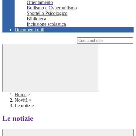
Orientamento
Bullismo e Cyberbullismo
Sportello Psicologico
Biblioteca
Inclusione scolastica
Documenti utili
Campo di ricerca per le pagine del sito
Home
>
Novità
>
Le notizie
Le notizie