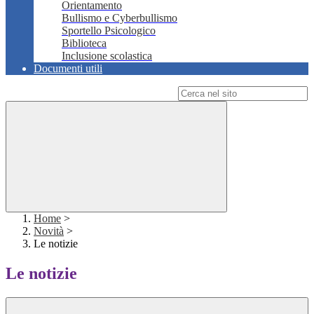
Orientamento
Bullismo e Cyberbullismo
Sportello Psicologico
Biblioteca
Inclusione scolastica
Documenti utili
Campo di ricerca per le pagine del sito
Home
>
Novità
>
Le notizie
Le notizie