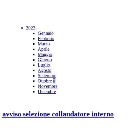
2023
Gennaio
Febbraio
Marzo
Aprile
Maggio
Giugno
Luglio
Agosto
Settembre
Ottobre
2
Novembre
Dicembre
avviso selezione collaudatore interno