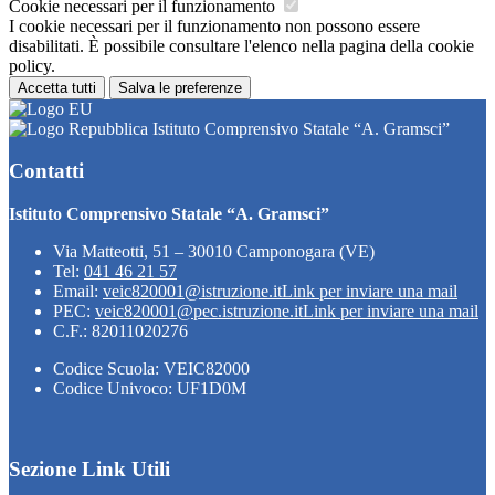
Cookie necessari per il funzionamento
I cookie necessari per il funzionamento non possono essere
disabilitati. È possibile consultare l'elenco nella pagina della cookie
policy.
Accetta tutti
Salva le preferenze
Istituto Comprensivo Statale “A. Gramsci”
Contatti
Istituto Comprensivo Statale “A. Gramsci”
Via Matteotti, 51 – 30010 Camponogara (VE)
Tel:
041 46 21 57
Email:
veic820001@istruzione.it
Link per inviare una mail
PEC:
veic820001@pec.istruzione.it
Link per inviare una mail
C.F.: 82011020276
Codice Scuola: VEIC82000
Codice Univoco: UF1D0M
Sezione Link Utili