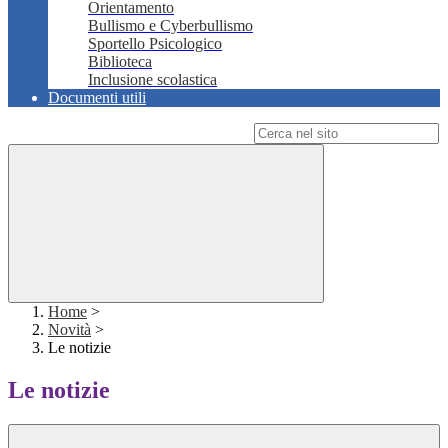
Orientamento
Bullismo e Cyberbullismo
Sportello Psicologico
Biblioteca
Inclusione scolastica
Documenti utili
Campo di ricerca per le pagine del sito
Home
>
Novità
>
Le notizie
Le notizie