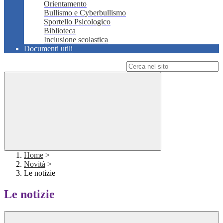
Orientamento
Bullismo e Cyberbullismo
Sportello Psicologico
Biblioteca
Inclusione scolastica
Documenti utili
Campo di ricerca per le pagine del sito
Home
>
Novità
>
Le notizie
Le notizie