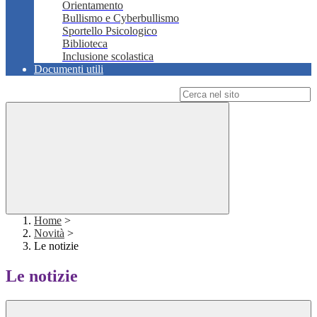
Orientamento
Bullismo e Cyberbullismo
Sportello Psicologico
Biblioteca
Inclusione scolastica
Documenti utili
Campo di ricerca per le pagine del sito
Home
>
Novità
>
Le notizie
Le notizie