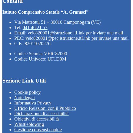
Contatti
Istituto Comprensivo Statale “A. Gramsci”
Via Matteotti, 51 – 30010 Camponogara (VE)
Tel:
041 46 21 57
Email:
veic820001@istruzione.it
Link per inviare una mail
PEC:
veic820001@pec.istruzione.it
Link per inviare una mail
C.F.: 82011020276
Codice Scuola: VEIC82000
Codice Univoco: UF1D0M
Sezione Link Utili
Cookie policy
Note legali
Informativa Privacy
Ufficio Relazioni con il Pubblico
Dichiarazione di accessibilità
Obiettivi di accessibilità
Whistleblowing
Gestione consensi cookie