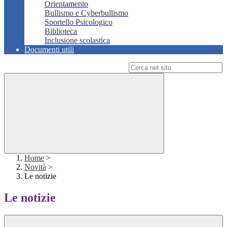
Orientamento
Bullismo e Cyberbullismo
Sportello Psicologico
Biblioteca
Inclusione scolastica
Documenti utili
Campo di ricerca per le pagine del sito
Home
>
Novità
>
Le notizie
Le notizie