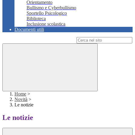
Orientamento
Bullismo e Cyberbullismo
Sportello Psicologico
Biblioteca
Inclusione scolastica
Documenti utili
Campo di ricerca per le pagine del sito
Home
>
Novità
>
Le notizie
Le notizie