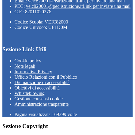
Email:
veic820001@istruzione.it
Link per inviare una mail
PEC:
veic820001@pec.istruzione.it
Link per inviare una mail
C.F.: 82011020276
Codice Scuola: VEIC82000
Codice Univoco: UF1D0M
Sezione Link Utili
Cookie policy
Note legali
Informativa Privacy
Ufficio Relazioni con il Pubblico
Dichiarazione di accessibilità
Obiettivi di accessibilità
Whistleblowing
Gestione consensi cookie
Amministrazione trasparente
Pagina visualizzata
169399
volte
Sezione Copyright