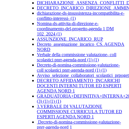
DICHIARAZIONE_ASSENZA_CONFLITTI_
DECRETO_INCARICO_DIREZIONE_AMMIN
dichiarazione-ds-insussistenza-incompatibilita-e-
conflitto-interessi- (1)
Nomina-ds-attivita-di-direzione-e-
coordinamento-del-progetto-agenda 1 DM
102_2024 (1)
ASSUNZIONE_INCARICO_RUP
Decreto_assegnazione_incarico_CS. AGENDA
NORD
Verbale della commissione valutazione- coll
scolastici pnrr-agenda-nord (1) (1)
Decreto-di-nomina-commissione-valutazione-
coll scolastici pnrr-agenda-nord (1) (1)
Avviso_selezione_collaboratori_scolastici_prpo
DECRETO AFFIDAMENTO INCARICHI
DOCENTI INTERNI TUTOR ED ESPERTI
AGENDA NORD 1
GRADUATORIA+DEFINITIVA+INTERNA+20
(3) (1) (1) (1)
3.VERBALE DI VALUTAZIONE
COMMISSIONE CURRICULA TUTOR ED
ESPERTI AGENDA NORD 1
Decreto-di-nomina-commissione-valutazione-
pnrr-agenda-nord 1