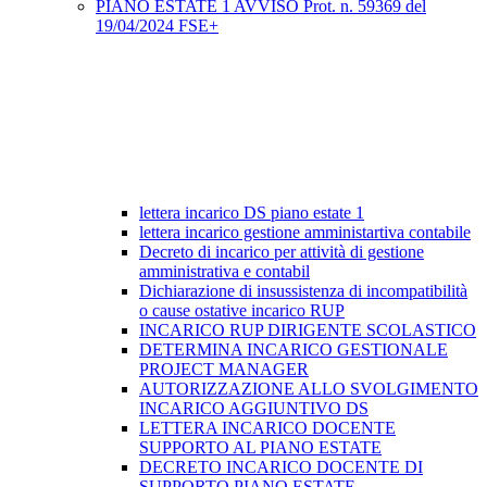
PIANO ESTATE 1 AVVISO Prot. n. 59369 del
19/04/2024 FSE+
lettera incarico DS piano estate 1
lettera incarico gestione amministartiva contabile
Decreto di incarico per attività di gestione
amministrativa e contabil
Dichiarazione di insussistenza di incompatibilità
o cause ostative incarico RUP
INCARICO RUP DIRIGENTE SCOLASTICO
DETERMINA INCARICO GESTIONALE
PROJECT MANAGER
AUTORIZZAZIONE ALLO SVOLGIMENTO
INCARICO AGGIUNTIVO DS
LETTERA INCARICO DOCENTE
SUPPORTO AL PIANO ESTATE
DECRETO INCARICO DOCENTE DI
SUPPORTO PIANO ESTATE