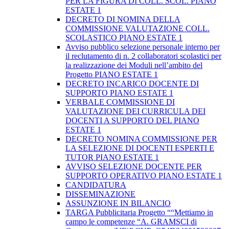
PER LA FIGURA DI COLL. SCOL. PIANO
ESTATE 1
DECRETO DI NOMINA DELLA
COMMISSIONE VALUTAZIONE COLL.
SCOLASTICO PIANO ESTATE 1
Avviso pubblico selezione personale interno per
il reclutamento di n. 2 collaboratori scolastici per
la realizzazione dei Moduli nell’ambito del
Progetto PIANO ESTATE 1
DECRETO INCARICO DOCENTE DI
SUPPORTO PIANO ESTATE 1
VERBALE COMMISSIONE DI
VALUTAZIONE DEI CURRICULA DEI
DOCENTI A SUPPORTO DEL PIANO
ESTATE 1
DECRETO NOMINA COMMISSIONE PER
LA SELEZIONE DI DOCENTI ESPERTI E
TUTOR PIANO ESTATE 1
AVVISO SELEZIONE DOCENTE PER
SUPPORTO OPERATIVO PIANO ESTATE 1
CANDIDATURA
DISSEMINAZIONE
ASSUNZIONE IN BILANCIO
TARGA Pubblicitaria Progetto ““Mettiamo in
campo le competenze “A. GRAMSCI di