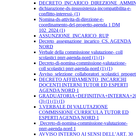
DECRETO_INCARICO_DIREZIONE_AMMIN
dichiarazione-ds-insussistenza-incompatibilita-e-
conflitto-interessi- (1)
Nomina-ds-attivita-di-direzione-e-
coordinamento-del-progetto-agenda 1 DM
102_2024 (1)
ASSUNZIONE_INCARICO_RUP
Decreto_assegnazione_incarico_CS. AGENDA
NORD
Verbale della commissione valutazione- coll
scolastici pnrr-agenda-nord (1) (1)
Decreto-di-nomina-commissione-valutazione-
coll scolastici pnrr-agenda-nord (1) (1)
Avviso_selezione_collaboratori_scolastici_prpo
DECRETO AFFIDAMENTO INCARICHI
DOCENTI INTERNI TUTOR ED ESPERTI
AGENDA NORD 1
GRADUATORIA+DEFINITIVA+INTERNA+20
(3) (1) (1) (1)
3.VERBALE DI VALUTAZIONE
COMMISSIONE CURRICULA TUTOR ED
ESPERTI AGENDA NORD 1
Decreto-di-nomina-commissione-valutazione-
pnrr-agenda-nord 1
AVVISO INTERNO AI SENSI DELL’ART. 30