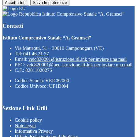
Accetta tutti
Salva le preferenze
Istituto Comprensivo Statale “A. Gramsci”
Contatti
Istituto Comprensivo Statale “A. Gramsci”
Via Matteotti, 51 – 30010 Camponogara (VE)
Tel:
041 46 21 57
Email:
veic820001@istruzione.it
Link per inviare una mail
PEC:
veic820001@pec.istruzione.it
Link per inviare una mail
C.F.: 82011020276
Codice Scuola: VEIC82000
Codice Univoco: UF1D0M
Sezione Link Utili
Cookie policy
Note legali
Informativa Privacy
Ufficio Relazioni con il Pubblico