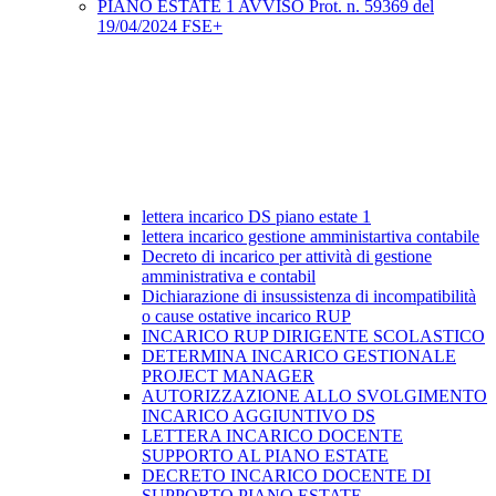
PIANO ESTATE 1 AVVISO Prot. n. 59369 del
19/04/2024 FSE+
lettera incarico DS piano estate 1
lettera incarico gestione amministartiva contabile
Decreto di incarico per attività di gestione
amministrativa e contabil
Dichiarazione di insussistenza di incompatibilità
o cause ostative incarico RUP
INCARICO RUP DIRIGENTE SCOLASTICO
DETERMINA INCARICO GESTIONALE
PROJECT MANAGER
AUTORIZZAZIONE ALLO SVOLGIMENTO
INCARICO AGGIUNTIVO DS
LETTERA INCARICO DOCENTE
SUPPORTO AL PIANO ESTATE
DECRETO INCARICO DOCENTE DI
SUPPORTO PIANO ESTATE