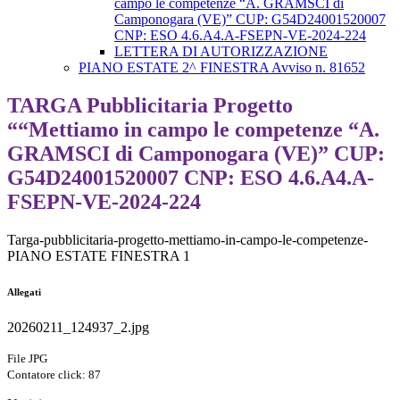
campo le competenze “A. GRAMSCI di
Camponogara (VE)” CUP: G54D24001520007
CNP: ESO 4.6.A4.A-FSEPN-VE-2024-224
LETTERA DI AUTORIZZAZIONE
PIANO ESTATE 2^ FINESTRA Avviso n. 81652
TARGA Pubblicitaria Progetto
““Mettiamo in campo le competenze “A.
GRAMSCI di Camponogara (VE)” CUP:
G54D24001520007 CNP: ESO 4.6.A4.A-
FSEPN-VE-2024-224
Targa-pubblicitaria-progetto-mettiamo-in-campo-le-competenze-
PIANO ESTATE FINESTRA 1
Allegati
20260211_124937_2.jpg
File JPG
Contatore click: 87