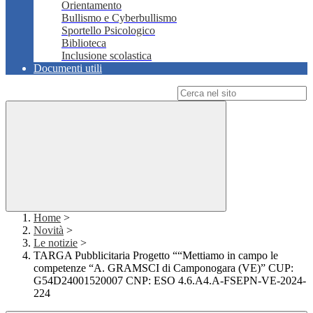
Orientamento
Bullismo e Cyberbullismo
Sportello Psicologico
Biblioteca
Inclusione scolastica
Documenti utili
Campo di ricerca per le pagine del sito
Home
>
Novità
>
Le notizie
>
TARGA Pubblicitaria Progetto ““Mettiamo in campo le
competenze “A. GRAMSCI di Camponogara (VE)” CUP:
G54D24001520007 CNP: ESO 4.6.A4.A-FSEPN-VE-2024-
224