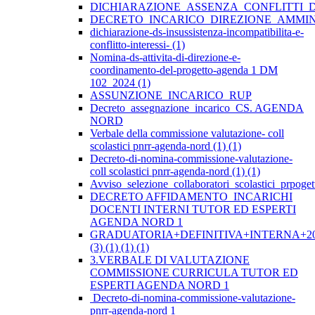
DICHIARAZIONE_ASSENZA_CONFLITTI_
DECRETO_INCARICO_DIREZIONE_AMMIN
dichiarazione-ds-insussistenza-incompatibilita-e-
conflitto-interessi- (1)
Nomina-ds-attivita-di-direzione-e-
coordinamento-del-progetto-agenda 1 DM
102_2024 (1)
ASSUNZIONE_INCARICO_RUP
Decreto_assegnazione_incarico_CS. AGENDA
NORD
Verbale della commissione valutazione- coll
scolastici pnrr-agenda-nord (1) (1)
Decreto-di-nomina-commissione-valutazione-
coll scolastici pnrr-agenda-nord (1) (1)
Avviso_selezione_collaboratori_scolastici_prpo
DECRETO AFFIDAMENTO INCARICHI
DOCENTI INTERNI TUTOR ED ESPERTI
AGENDA NORD 1
GRADUATORIA+DEFINITIVA+INTERNA+20
(3) (1) (1) (1)
3.VERBALE DI VALUTAZIONE
COMMISSIONE CURRICULA TUTOR ED
ESPERTI AGENDA NORD 1
Decreto-di-nomina-commissione-valutazione-
pnrr-agenda-nord 1