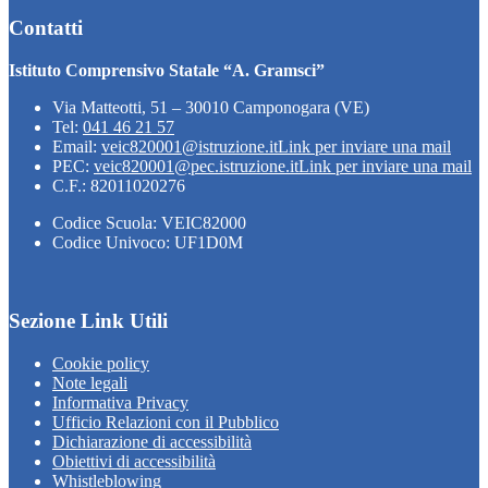
Contatti
Istituto Comprensivo Statale “A. Gramsci”
Via Matteotti, 51 – 30010 Camponogara (VE)
Tel:
041 46 21 57
Email:
veic820001@istruzione.it
Link per inviare una mail
PEC:
veic820001@pec.istruzione.it
Link per inviare una mail
C.F.: 82011020276
Codice Scuola: VEIC82000
Codice Univoco: UF1D0M
Sezione Link Utili
Cookie policy
Note legali
Informativa Privacy
Ufficio Relazioni con il Pubblico
Dichiarazione di accessibilità
Obiettivi di accessibilità
Whistleblowing