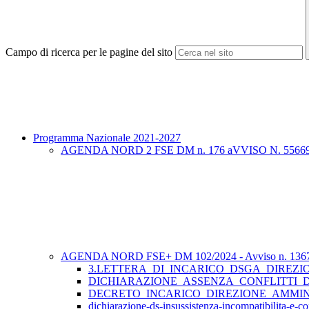
Campo di ricerca per le pagine del sito
Programma Nazionale 2021-2027
AGENDA NORD 2 FSE DM n. 176 aVVISO N. 55669
AGENDA NORD FSE+ DM 102/2024 - Avviso n. 1367
3.LETTERA_DI_INCARICO_DSGA_DIREZI
DICHIARAZIONE_ASSENZA_CONFLITTI_
DECRETO_INCARICO_DIREZIONE_AMMIN
dichiarazione-ds-insussistenza-incompatibilita-e-conf