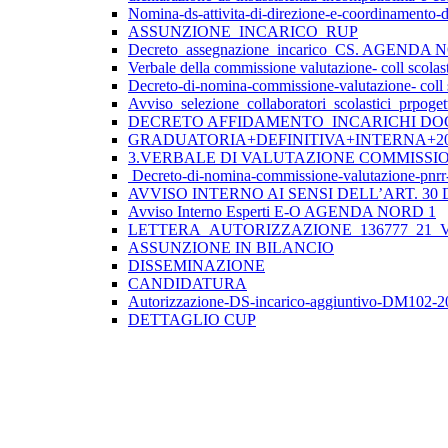
Nomina-ds-attivita-di-direzione-e-coordinamento
ASSUNZIONE_INCARICO_RUP
Decreto_assegnazione_incarico_CS. AGENDA
Verbale della commissione valutazione- coll scolast
Decreto-di-nomina-commissione-valutazione- coll s
Avviso_selezione_collaboratori_scolastici_prpo
DECRETO AFFIDAMENTO INCARICHI DOC
GRADUATORIA+DEFINITIVA+INTERNA+2025+26
3.VERBALE DI VALUTAZIONE COMMISSI
Decreto-di-nomina-commissione-valutazione-pnrr
AVVISO INTERNO AI SENSI DELL’ART. 3
Avviso Interno Esperti E-O AGENDA NORD 1
LETTERA_AUTORIZZAZIONE_136777_21_VE
ASSUNZIONE IN BILANCIO
DISSEMINAZIONE
CANDIDATURA
Autorizzazione-DS-incarico-aggiuntivo-DM102
DETTAGLIO CUP