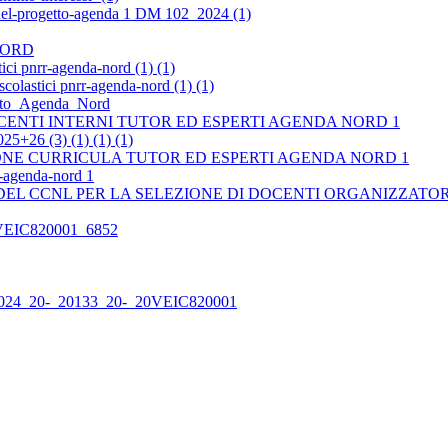
-del-progetto-agenda 1 DM 102_2024 (1)
 NORD
ici pnrr-agenda-nord (1) (1)
colastici pnrr-agenda-nord (1) (1)
getto_Agenda_Nord
ENTI INTERNI TUTOR ED ESPERTI AGENDA NORD 1
 (3) (1) (1) (1)
ONE CURRICULA TUTOR ED ESPERTI AGENDA NORD 1
-agenda-nord 1
0 DEL CCNL PER LA SELEZIONE DI DOCENTI ORGANIZZATOR
IC820001_6852
-2024_20-_20133_20-_20VEIC820001