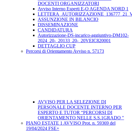
DOCENTI ORGANIZZATORI
Avviso Interno Esperti E-O AGENDA NORD 1
LETTERA_AUTORIZZAZIONE_136777_21_VE
ASSUNZIONE IN BILANCIO
DISSEMINAZIONE
CANDIDATURA
Autorizzazione-DS-incarico-aggiuntivo-DM102-
2024_20-_20133_20-_20VEIC820001
DETTAGLIO CUP
Percorsi di Orientamento Avviso n. 57173
AVVISO PER LA SELEZIONE DI
PERSONALE DOCENTE INTERNO PER
ESPERTO E TUTOR “PERCORSI DI
ORIENTAMENTO NELLE S.S.1GRADO "
PIANO ESTATE 1 AVVISO Prot. n. 59369 del
19/04/2024 FSE+