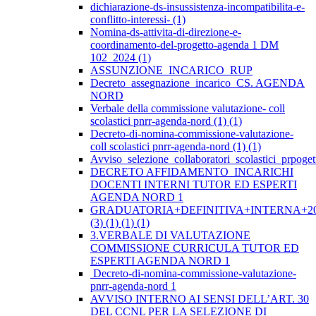
dichiarazione-ds-insussistenza-incompatibilita-e-
conflitto-interessi- (1)
Nomina-ds-attivita-di-direzione-e-
coordinamento-del-progetto-agenda 1 DM
102_2024 (1)
ASSUNZIONE_INCARICO_RUP
Decreto_assegnazione_incarico_CS. AGENDA
NORD
Verbale della commissione valutazione- coll
scolastici pnrr-agenda-nord (1) (1)
Decreto-di-nomina-commissione-valutazione-
coll scolastici pnrr-agenda-nord (1) (1)
Avviso_selezione_collaboratori_scolastici_prpo
DECRETO AFFIDAMENTO INCARICHI
DOCENTI INTERNI TUTOR ED ESPERTI
AGENDA NORD 1
GRADUATORIA+DEFINITIVA+INTERNA+20
(3) (1) (1) (1)
3.VERBALE DI VALUTAZIONE
COMMISSIONE CURRICULA TUTOR ED
ESPERTI AGENDA NORD 1
Decreto-di-nomina-commissione-valutazione-
pnrr-agenda-nord 1
AVVISO INTERNO AI SENSI DELL’ART. 30
DEL CCNL PER LA SELEZIONE DI