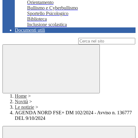
Orientamento
Bullismo e Cyberbullismo
Sportello Psicologico
Biblioteca
Inclusione scolastica
Documenti utili
Campo di ricerca per le pagine del sito
Home
>
Novità
>
Le notizie
>
AGENDA NORD FSE+ DM 102/2024 - Avviso n. 136777
DEL 9/10/2024