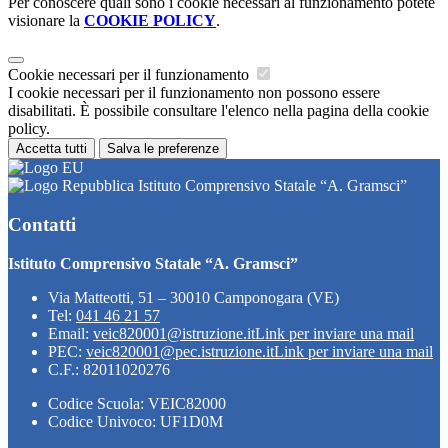
Per conoscere quali sono i cookie necessari al funzionamento potete
visionare la
COOKIE POLICY
.
Cookie necessari per il funzionamento
I cookie necessari per il funzionamento non possono essere
disabilitati. È possibile consultare l'elenco nella pagina della cookie
policy.
Accetta tutti
Salva le preferenze
Istituto Comprensivo Statale “A. Gramsci”
Contatti
Istituto Comprensivo Statale “A. Gramsci”
Via Matteotti, 51 – 30010 Camponogara (VE)
Tel:
041 46 21 57
Email:
veic820001@istruzione.it
Link per inviare una mail
PEC:
veic820001@pec.istruzione.it
Link per inviare una mail
C.F.: 82011020276
Codice Scuola: VEIC82000
Codice Univoco: UF1D0M