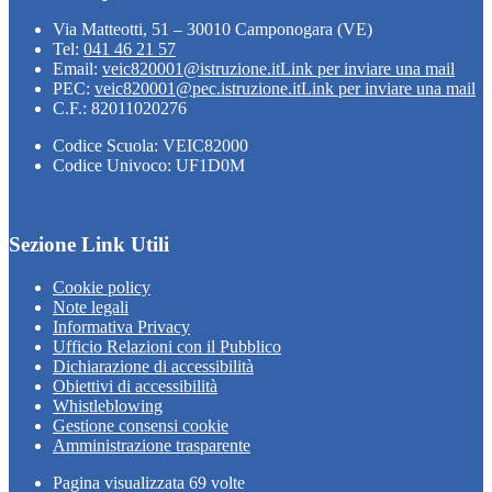
Via Matteotti, 51 – 30010 Camponogara (VE)
Tel:
041 46 21 57
Email:
veic820001@istruzione.it
Link per inviare una mail
PEC:
veic820001@pec.istruzione.it
Link per inviare una mail
C.F.: 82011020276
Codice Scuola: VEIC82000
Codice Univoco: UF1D0M
Sezione Link Utili
Cookie policy
Note legali
Informativa Privacy
Ufficio Relazioni con il Pubblico
Dichiarazione di accessibilità
Obiettivi di accessibilità
Whistleblowing
Gestione consensi cookie
Amministrazione trasparente
Pagina visualizzata
69
volte