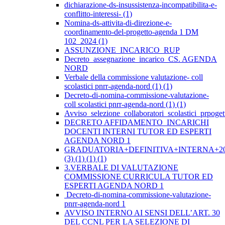
dichiarazione-ds-insussistenza-incompatibilita-e-
conflitto-interessi- (1)
Nomina-ds-attivita-di-direzione-e-
coordinamento-del-progetto-agenda 1 DM
102_2024 (1)
ASSUNZIONE_INCARICO_RUP
Decreto_assegnazione_incarico_CS. AGENDA
NORD
Verbale della commissione valutazione- coll
scolastici pnrr-agenda-nord (1) (1)
Decreto-di-nomina-commissione-valutazione-
coll scolastici pnrr-agenda-nord (1) (1)
Avviso_selezione_collaboratori_scolastici_prpo
DECRETO AFFIDAMENTO INCARICHI
DOCENTI INTERNI TUTOR ED ESPERTI
AGENDA NORD 1
GRADUATORIA+DEFINITIVA+INTERNA+20
(3) (1) (1) (1)
3.VERBALE DI VALUTAZIONE
COMMISSIONE CURRICULA TUTOR ED
ESPERTI AGENDA NORD 1
Decreto-di-nomina-commissione-valutazione-
pnrr-agenda-nord 1
AVVISO INTERNO AI SENSI DELL’ART. 30
DEL CCNL PER LA SELEZIONE DI