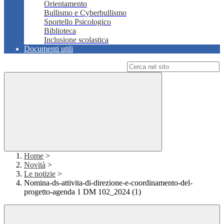
Orientamento
Bullismo e Cyberbullismo
Sportello Psicologico
Biblioteca
Inclusione scolastica
Documenti utili
Campo di ricerca per le pagine del sito
Home
>
Novità
>
Le notizie
>
Nomina-ds-attivita-di-direzione-e-coordinamento-del-
progetto-agenda 1 DM 102_2024 (1)