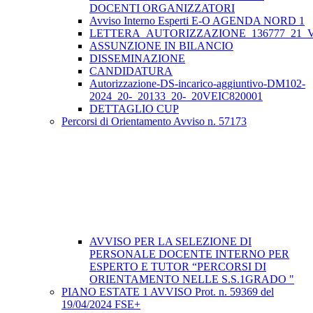
DOCENTI ORGANIZZATORI
Avviso Interno Esperti E-O AGENDA NORD 1
LETTERA_AUTORIZZAZIONE_136777_21_VE
ASSUNZIONE IN BILANCIO
DISSEMINAZIONE
CANDIDATURA
Autorizzazione-DS-incarico-aggiuntivo-DM102-
2024_20-_20133_20-_20VEIC820001
DETTAGLIO CUP
Percorsi di Orientamento Avviso n. 57173
AVVISO PER LA SELEZIONE DI
PERSONALE DOCENTE INTERNO PER
ESPERTO E TUTOR “PERCORSI DI
ORIENTAMENTO NELLE S.S.1GRADO "
PIANO ESTATE 1 AVVISO Prot. n. 59369 del
19/04/2024 FSE+