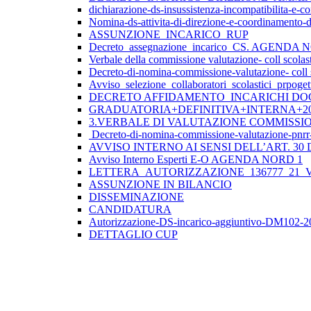
dichiarazione-ds-insussistenza-incompatibilita-e-conf
Nomina-ds-attivita-di-direzione-e-coordinamento
ASSUNZIONE_INCARICO_RUP
Decreto_assegnazione_incarico_CS. AGENDA
Verbale della commissione valutazione- coll scolast
Decreto-di-nomina-commissione-valutazione- coll s
Avviso_selezione_collaboratori_scolastici_prpo
DECRETO AFFIDAMENTO INCARICHI DOC
GRADUATORIA+DEFINITIVA+INTERNA+2025+26
3.VERBALE DI VALUTAZIONE COMMISSI
Decreto-di-nomina-commissione-valutazione-pnrr
AVVISO INTERNO AI SENSI DELL’ART. 3
Avviso Interno Esperti E-O AGENDA NORD 1
LETTERA_AUTORIZZAZIONE_136777_21_VE
ASSUNZIONE IN BILANCIO
DISSEMINAZIONE
CANDIDATURA
Autorizzazione-DS-incarico-aggiuntivo-DM102
DETTAGLIO CUP