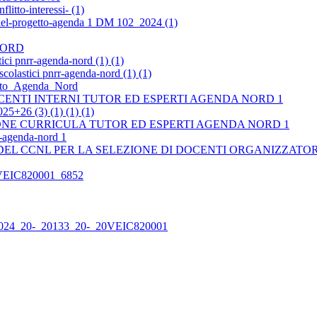
litto-interessi- (1)
-del-progetto-agenda 1 DM 102_2024 (1)
 NORD
ici pnrr-agenda-nord (1) (1)
colastici pnrr-agenda-nord (1) (1)
getto_Agenda_Nord
ENTI INTERNI TUTOR ED ESPERTI AGENDA NORD 1
 (3) (1) (1) (1)
ONE CURRICULA TUTOR ED ESPERTI AGENDA NORD 1
-agenda-nord 1
0 DEL CCNL PER LA SELEZIONE DI DOCENTI ORGANIZZATOR
IC820001_6852
-2024_20-_20133_20-_20VEIC820001