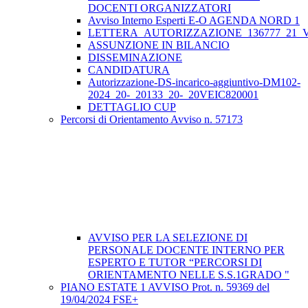
DOCENTI ORGANIZZATORI
Avviso Interno Esperti E-O AGENDA NORD 1
LETTERA_AUTORIZZAZIONE_136777_21_VE
ASSUNZIONE IN BILANCIO
DISSEMINAZIONE
CANDIDATURA
Autorizzazione-DS-incarico-aggiuntivo-DM102-
2024_20-_20133_20-_20VEIC820001
DETTAGLIO CUP
Percorsi di Orientamento Avviso n. 57173
AVVISO PER LA SELEZIONE DI
PERSONALE DOCENTE INTERNO PER
ESPERTO E TUTOR “PERCORSI DI
ORIENTAMENTO NELLE S.S.1GRADO "
PIANO ESTATE 1 AVVISO Prot. n. 59369 del
19/04/2024 FSE+