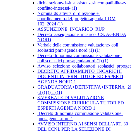
dichiarazione-ds-insussistenza-incompatibilita-e-
conflitto-interessi- (1)
Nomina-ds-attivita-di-direzione-e-
coordinamento-del-progetto-agenda 1 DM
102_2024 (1)
ASSUNZIONE_INCARICO_RUP
Decreto_assegnazione_incarico_CS. AGENDA
NORD
Verbale della commissione valutazione- coll
scolastici pnrr-agenda-nord (1) (1)
Decreto-di-nomina-commissione-valutazione-
coll scolastici pnrr-agenda-nord (1) (1)
Avviso_selezione_collaboratori_scolastici_prpo
DECRETO AFFIDAMENTO INCARICHI
DOCENTI INTERNI TUTOR ED ESPERTI
AGENDA NORD 1
GRADUATORIA+DEFINITIVA+INTERNA+20
(3) (1) (1) (1)
3.VERBALE DI VALUTAZIONE
COMMISSIONE CURRICULA TUTOR ED
ESPERTI AGENDA NORD 1
Decreto-di-nomina-commissione-valutazione-
pnrr-agenda-nord 1
AVVISO INTERNO AI SENSI DELL’ART. 30
DEL CCNL PER LA SELEZIONE DI