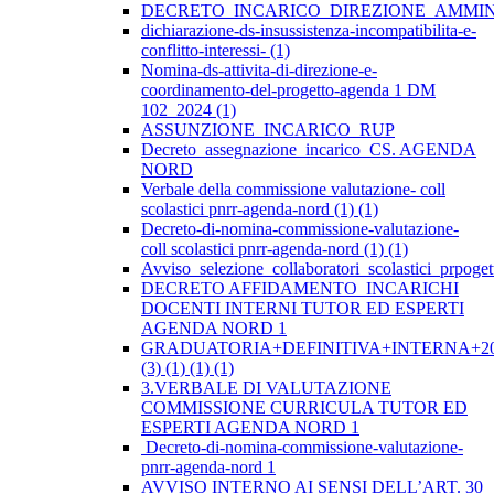
DECRETO_INCARICO_DIREZIONE_AMMIN
dichiarazione-ds-insussistenza-incompatibilita-e-
conflitto-interessi- (1)
Nomina-ds-attivita-di-direzione-e-
coordinamento-del-progetto-agenda 1 DM
102_2024 (1)
ASSUNZIONE_INCARICO_RUP
Decreto_assegnazione_incarico_CS. AGENDA
NORD
Verbale della commissione valutazione- coll
scolastici pnrr-agenda-nord (1) (1)
Decreto-di-nomina-commissione-valutazione-
coll scolastici pnrr-agenda-nord (1) (1)
Avviso_selezione_collaboratori_scolastici_prpo
DECRETO AFFIDAMENTO INCARICHI
DOCENTI INTERNI TUTOR ED ESPERTI
AGENDA NORD 1
GRADUATORIA+DEFINITIVA+INTERNA+20
(3) (1) (1) (1)
3.VERBALE DI VALUTAZIONE
COMMISSIONE CURRICULA TUTOR ED
ESPERTI AGENDA NORD 1
Decreto-di-nomina-commissione-valutazione-
pnrr-agenda-nord 1
AVVISO INTERNO AI SENSI DELL’ART. 30