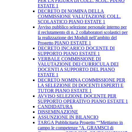
PER LA FIGURA DI COLL. SCOL. PIANO
ESTATE 1
DECRETO DI NOMINA DELLA
COMMISSIONE VALUTAZIONE COLL.
SCOLASTICO PIANO ESTATE 1
Avviso pubblico selezione personale interno per
il reclutamento di n. 2 collaboratori scolastici per
la realizzazione dei Moduli nell’ambito del
Progetto PIANO ESTATE 1
DECRETO INCARICO DOCENTE DI
SUPPORTO PIANO ESTATE 1
VERBALE COMMISSIONE DI
VALUTAZIONE DEI CURRICULA DEI
DOCENTI A SUPPORTO DEL PIANO
ESTATE 1
DECRETO NOMINA COMMISSIONE PER
LA SELEZIONE DI DOCENTI ESPERTI E
TUTOR PIANO ESTATE 1
AVVISO SELEZIONE DOCENTE PER
SUPPORTO OPERATIVO PIANO ESTATE 1
CANDIDATURA
DISSEMINAZIONE
ASSUNZIONE IN BILANCIO
TARGA Pubblicitaria Progetto ““Mettiamo in
campo le competenze “A. GRAMSCI di