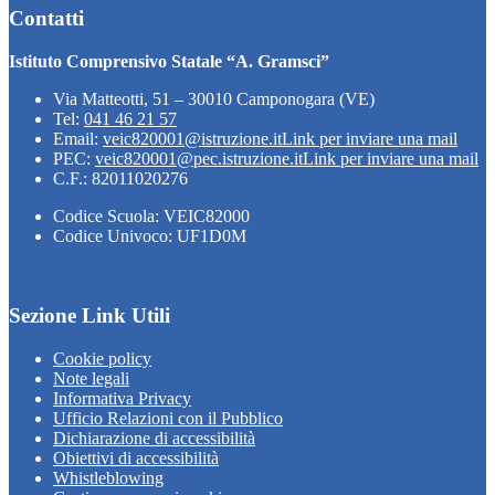
Contatti
Istituto Comprensivo Statale “A. Gramsci”
Via Matteotti, 51 – 30010 Camponogara (VE)
Tel:
041 46 21 57
Email:
veic820001@istruzione.it
Link per inviare una mail
PEC:
veic820001@pec.istruzione.it
Link per inviare una mail
C.F.: 82011020276
Codice Scuola: VEIC82000
Codice Univoco: UF1D0M
Sezione Link Utili
Cookie policy
Note legali
Informativa Privacy
Ufficio Relazioni con il Pubblico
Dichiarazione di accessibilità
Obiettivi di accessibilità
Whistleblowing