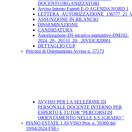
DOCENTI ORGANIZZATORI
Avviso Interno Esperti E-O AGENDA NORD 1
LETTERA_AUTORIZZAZIONE_136777_21_VE
ASSUNZIONE IN BILANCIO
DISSEMINAZIONE
CANDIDATURA
Autorizzazione-DS-incarico-aggiuntivo-DM102-
2024_20-_20133_20-_20VEIC820001
DETTAGLIO CUP
Percorsi di Orientamento Avviso n. 57173
AVVISO PER LA SELEZIONE DI
PERSONALE DOCENTE INTERNO PER
ESPERTO E TUTOR “PERCORSI DI
ORIENTAMENTO NELLE S.S.1GRADO "
PIANO ESTATE 1 AVVISO Prot. n. 59369 del
19/04/2024 FSE+