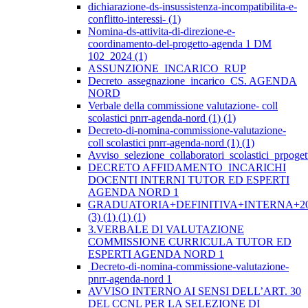
dichiarazione-ds-insussistenza-incompatibilita-e-
conflitto-interessi- (1)
Nomina-ds-attivita-di-direzione-e-
coordinamento-del-progetto-agenda 1 DM
102_2024 (1)
ASSUNZIONE_INCARICO_RUP
Decreto_assegnazione_incarico_CS. AGENDA
NORD
Verbale della commissione valutazione- coll
scolastici pnrr-agenda-nord (1) (1)
Decreto-di-nomina-commissione-valutazione-
coll scolastici pnrr-agenda-nord (1) (1)
Avviso_selezione_collaboratori_scolastici_prpo
DECRETO AFFIDAMENTO INCARICHI
DOCENTI INTERNI TUTOR ED ESPERTI
AGENDA NORD 1
GRADUATORIA+DEFINITIVA+INTERNA+20
(3) (1) (1) (1)
3.VERBALE DI VALUTAZIONE
COMMISSIONE CURRICULA TUTOR ED
ESPERTI AGENDA NORD 1
Decreto-di-nomina-commissione-valutazione-
pnrr-agenda-nord 1
AVVISO INTERNO AI SENSI DELL’ART. 30
DEL CCNL PER LA SELEZIONE DI