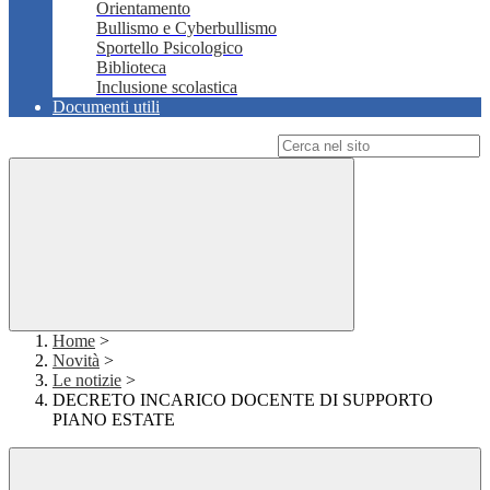
Orientamento
Bullismo e Cyberbullismo
Sportello Psicologico
Biblioteca
Inclusione scolastica
Documenti utili
Campo di ricerca per le pagine del sito
Home
>
Novità
>
Le notizie
>
DECRETO INCARICO DOCENTE DI SUPPORTO
PIANO ESTATE